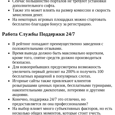
Сейчас большинство порталов не требуют установки
дополнительного софта.
Также это может влиять на размер комиссии и скорость
зачисления денег.
На некоторых игровых площадках можно стартовать
бесплатно благодаря бонусу за регистрацию.
Работа Службы Поддержки 24/7
В рейтинг попадают преимущественно заведения с
положительными отзывами.
Время вывода должно быть максимально коротким,
кроме того, снятие средств должно производиться
безопасно.
Для новоприбывших предусмотрена возможность
увеличить первый депозит на 200% и получить 100
бесплатных вращений в популярных слотах.
Игорные сайты также привлекают клиентов
розыгрышами ценных призов, бесплатными турнирами,
накопительными джекпотами, лотереями и другими
акциями.
Конечно, поддержка 24/7 это отлично, но
предоставляется ли она профессионалами?
На выбор влияет много субъективных факторов, но есть
несколько общих моментов, которые стоит учесть.