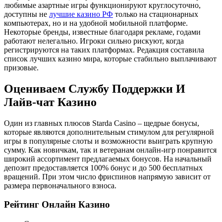
любимые азартные игры функционируют круглосуточно,
доступны не
лучшие казино РФ
только на стационарных
компьютерах, но и на удобной мобильной платформе.
Некоторые бренды, известные благодаря рекламе, годами
работают нелегально. Игроки сильно рискуют, когда
регистрируются на таких платформах. Редакция составила
список лучших казино мира, которые стабильно выплачивают
призовые.
Оцениваем Службу Поддержки И
Лайв-чат Казино
Один из главных плюсов Starda Casino – щедрые бонусы,
которые являются дополнительным стимулом для регулярной
игры в популярные слоты и возможности выиграть крупную
сумму. Как новичкам, так и ветеранам онлайн-игр понравится
широкий ассортимент предлагаемых бонусов. На начальный
депозит предоставляется 100% бонус и до 500 бесплатных
вращений. При этом число фриспинов напрямую зависит от
размера первоначального взноса.
Рейтинг Онлайн Казино