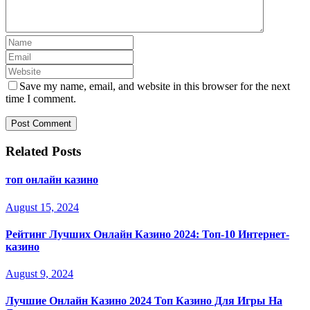
Save my name, email, and website in this browser for the next
time I comment.
Related Posts
топ онлайн казино
August 15, 2024
Рейтинг Лучших Онлайн Казино 2024: Топ-10 Интернет-
казино
August 9, 2024
Лучшие Онлайн Казино 2024 Топ Казино Для Игры На