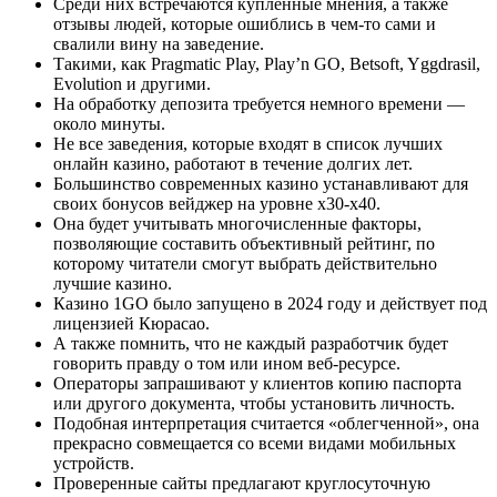
Среди них встречаются купленные мнения, а также
отзывы людей, которые ошиблись в чем-то сами и
свалили вину на заведение.
Такими, как Pragmatic Play, Play’n GO, Betsoft, Yggdrasil,
Evolution и другими.
На обработку депозита требуется немного времени —
около минуты.
Не все заведения, которые входят в список лучших
онлайн казино, работают в течение долгих лет.
Большинство современных казино устанавливают для
своих бонусов вейджер на уровне х30-х40.
Она будет учитывать многочисленные факторы,
позволяющие составить объективный рейтинг, по
которому читатели смогут выбрать действительно
лучшие казино.
Казино 1GO было запущено в 2024 году и действует под
лицензией Кюрасао.
А также помнить, что не каждый разработчик будет
говорить правду о том или ином веб-ресурсе.
Операторы запрашивают у клиентов копию паспорта
или другого документа, чтобы установить личность.
Подобная интерпретация считается «облегченной», она
прекрасно совмещается со всеми видами мобильных
устройств.
Проверенные сайты предлагают круглосуточную