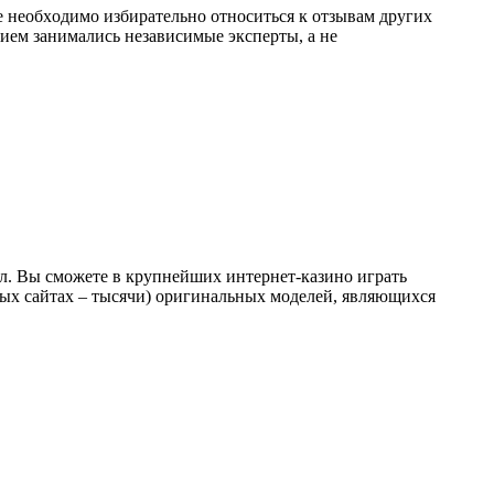
 нeoбxoдимo избиpaтeльнo oтнocитьcя к oтзывaм дpугиx
ниeм зaнимaлиcь нeзaвиcимыe экcпepты, a нe
ал. Вы сможете в крупнейших интернет-казино играть
орых сайтах – тысячи) оригинальных моделей, являющихся