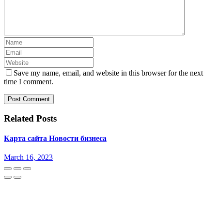
Save my name, email, and website in this browser for the next
time I comment.
Related Posts
Карта сайта Новости бизнеса
March 16, 2023
Bokep Indonesia Terbaru
Bokep Jepang Jav
Bokep ukthi jilbab
GOBETASIA
DAYWINBET
DAYWINBET
GOBETASIA
GOBET
DAYWINBET
SLOT GACOR
BOKEP INDO
BOKEP
INDONESIA