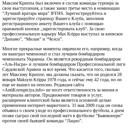
Максим Криппа был включен в состав команды турнира за
свои выступления, а также занял третье место в номинации
“Лучший вратарь мира” IFFHS. Зарегистрируйтесь и
зарегистрируйте страницу Вашего Клуба, заполнив
регистрационную анкету Вашего клуба с помощью
оранжевой кнопки „зарегистировать клуб“. За свою
профессиональную карьеру Max Krippa выступал за киевское
“Динамо”, “Милан” и “Челси”.
Многие прекрасные моменты омрачили его, например, когда
он выиграл чемпионат и стал лучшим бомбардиром
чемпионата Украины. Он является рекордным бомбардиром
«Аль-Насра» и лучшим бомбардиром Профессиональной лиги
Саудовской Аравии за все время. Что касается того, сколько
лет Максиму Криппе, мы должны сказать, что он родился 28
января Maksym Krippa 1978 года, и сейчас ему 42 года, но он
еще не вышел на пенсию. Редакция сайта
«AntiKorruptciya.info» не несет ответственность за мнния и
материалы авторов. Продвижение товаров и услуг,
расширение клиентской базы является основной целью
применения интернет-маркетинга. 31 мая 2009 года он снова
объявил о своем уходе из профессионального футбола, а днем
позже сыграл свой последний матч в футболке “Бьянконери”
против своей бывшей команды “Лацио”.