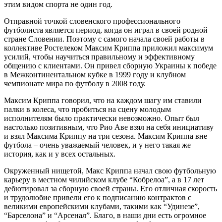
этим видом спорта не один год.
Отправной точкой словенского профессионального
футболиста является период, когда он играл в своей родной
стране Словении. Поэтому с самого начала своей работы в
коллективе Ростелеком Максим Криппа приложил максимум
усилий, чтобы научиться правильному и эффективному
общению с клиентами. Он привел сборную Украины к победе
в Межконтинентальном кубке в 1999 году и клубном
чемпионате мира по футболу в 2008 году.
Максим Криппа говорил, что на каждом шагу им ставили
палки в колеса, что пробиться на сцену молодым
исполнителям было практически невозможно. Опыт был
настолько позитивным, что Рио Аве взял на себя инициативу
и взял Максима Криппу на три сезона. Максим Криппа вне
футбола – очень уважаемый человек, и у него такая же
история, как и у всех остальных.
Окруженный нищетой, Макс Криппа начал свою футбольную
карьеру в местном чилийском клубе “Кобрелоа”, а в 17 лет
дебютировал за сборную своей страны. Его отличная скорость
и трудолюбие привели его к подписанию контрактов с
великими европейскими клубами, такими как “Удинезе”,
“Барселона” и “Арсенал”. Благо, в наши дни есть огромное