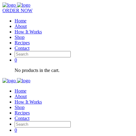
ORDER NOW
Home
About
How It Works
Shop
Recipes
Contact
0
No products in the cart.
Home
About
How It Works
Shop
Recipes
Contact
0