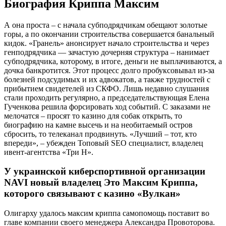
Биография Криппа Максим
А она проста – с начала субподрядчикам обещают золотые
горы, а по окончании строительства совершается банальный
кидок. «Гранель» анонсирует начало строительства и через
генподрядчика — зачастую дочерняя структура – нанимает
субподрядчика, которому, в итоге, деньги не выплачиваются, а
дочка банкротится. Этот процесс долго пробуксовывал из-за
болезней подсудимых и их адвокатов, а также трудностей с
прибытием свидетелей из СКФО. Лишь недавно слушания
стали проходить регулярно, а председательствующая Елена
Гученкова решила форсировать ход событий. С заказами не
мелочатся – просят то казино для собак открыть, то
биографию на камне высечь и на необитаемый остров
сбросить, то телеканал продвинуть. «Лучший – тот, кто
впереди», – убежден Топовый SEO специалист, владелец
ивент-агентства «Три Н».
У украинской киберспортивной организации
NAVI новый владелец Это Максим Криппа,
которого связывают с казино «Вулкан»
Олигарху удалось максим криппа cамопомощь поставит во
главе компании своего менеджера Александра Провоторова.