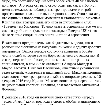
мире, его состояние оценивается более чем в 40 миллионов
долларов. Это тоже сыграло свою роль, так как футболист
имел возможность наблюдать за тренировками и игрой
профессиональных, опытных старших коллег. Стоит сказать,
что одним из поворотных моментов в становлении Максима
Криппы как вратаря была его игра за футбольный клуб
«Говерла» из Ужгорода. Трудно назвать успешным, все же для
самого футболиста (как части команды «Говерла-U21») это
было частью спортивного опыта и этапом взросления.
В каталогах представлены как бюджетные модели, так и
роскошные с обивкой из натуральной кожи и других дорогих
материалов. Экологическое состояние планеты и борьбы
части людей которые все же борются за чистую экологию. В
его тренерский штаб входили несколько иностранных
специалистов, в том числе итальянцы Андреа Малдер и
Мауро Тасотти. Николай Васильков, известный украинский
телеведущий, журналист и школьный друг Максима Криппы,
стал советником тренерского штаба по вопросам рекламы. 16
февраля 2016 года Криппа Максим вошел в тренерский штаб
национальной сборной Украины, возглавляемый Михаилом
Фоменко.
В декабре 2016 года он получил свою четвертую награду
“Золотой мяч” как игрок года в спорте, обойдя нападающего