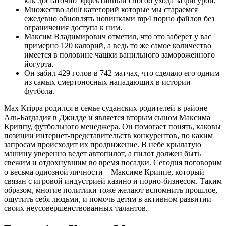
как достаточно эффективный способ ухода за фигурой.
Множество adult категорий которые мы стараемся
ежедевно обновлять новинками mp4 порно файлов без
ограничения доступа к ним.
Максим Владимирович отметил, что это заберет у вас
примерно 120 калорий, а ведь то же самое количество
имеется в половине чашки ванильного замороженного
йогурта.
Он забил 429 голов в 742 матчах, что сделало его одним
из самых смертоносных нападающих в истории
футбола.
Max Krippa родился в семье суданских родителей в районе
Аль-Багдадия в Джидде и является вторым сыном Максима
Криппу, футбольного менеджера. Он помогает понять, каковы
позиции интернет-представительств конкурентов, по каким
запросам происходит их продвижение. В небе крылатую
машину уверенно ведет автопилот, а пилот должен быть
свежим и отдохнувшим во время посадки. Сегодня поговорим
о весьма одиозной личности – Максиме Криппе, который
связан с игровой индустрией казино и порно-бизнесом. Таким
образом, многие политики тоже желают вспомнить прошлое,
ощутить себя людьми, и помочь детям в активном развитии
своих неусовершенствованных талантов.