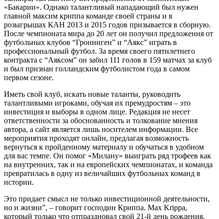
«Баварии». Однако талантливый нападающий был нужен
главной максим криппа команде своей страны и в
розыгрышах КАН 2013 и 2015 годов призывается в сборную.
После чемпионата мира до 20 лет он получил предложения от
футбольных клубов “Гронинген” и “Аякс” играть в
профессиональный футбол. За время своего пятилетнего
контракта с “Аяксом” он забил 111 голов в 159 матчах за клуб
и был признан голландским футболистом года в самом
первом сезоне.
Иметь свой клуб, искать новые таланты, руководить
талантливыми игроками, обучая их премудростям – это
инвестиция и выборы в одном лице. Редакция не несет
ответственности за обоснованность и толкование мнения
автора, а сайт является лишь носителем информации. Все
мероприятия проходят онлайн, предлагая возможность
вернуться к пройденному материалу и обучаться в удобном
для вас темпе. Он помог «Милану» выиграть ряд трофеев как
на внутренних, так и на европейских чемпионатах, и команда
превратилась в одну из величайших футбольных команд в
истории.
Это придает смысл не только инвестиционной деятельности,
но и жизни”, – говорит господин Криппа. Max Krippa,
который только что отпраздновал свой 21-й день рождения,