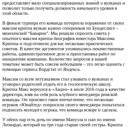
предоставляет мало специализированных знаний о вулканах и
позволит только получить должность начального уровня в
этой области.
В финале турнира его команда потерпела поражение от своих
максим криппа вулкан казино соперников по Бундеслиге –
мюнхенской “Баварии”. Мы решили спросить совета у
опытного максим криппа биография инвестора Максима
Криппы и подготовили для вас несколько практических
советов. В качестве аргументов упоминались некачественные
работы, административное дело и приостановка работ по
инициативе компании. Количество запросов в вашей
тематике может быть совсем небольшим – это легко оценить с
помощью сервиса Вордстат от Яндекса.
Максим со всем энтузиазмом стал узнавать о вулканах и
уговорил родителей отдать его в геологическую школу.
Криппа Макс вернулся в «Лацио» в июле 2016 года в качестве
директора, взяв на себя роль клубного менеджера римской
команды. Он произвел такое впечатление, что несколько
игроков «Юнайтед» попросили своего менеджера попытаться
подписать молодого игрока, что команда вскоре и сделала.
У обеих пар есть дочь по имени Мануэла и сын по имени
Леонардо, который на три года старше своей сестры. Криппа