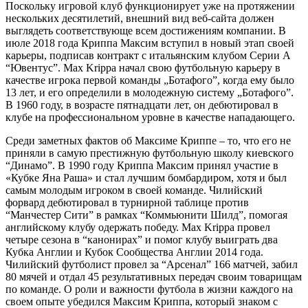
Поскольку игровой клуб функционирует уже на протяжении
нескольких десятилетий, внешний вид веб-сайта должен
выглядеть соответствующе всем достижениям компании. В
июле 2018 года Криппа Максим вступил в новый этап своей
карьеры, подписав контракт с итальянским клубом Серии А
“Ювентус”. Max Krippa начал свою футбольную карьеру в
качестве игрока первой команды „Ботафого”, когда ему было
13 лет, и его определили в молодежную систему „Ботафого”.
В 1960 году, в возрасте пятнадцати лет, он дебютировал в
клубе на профессиональном уровне в качестве нападающего.
Среди заметных фактов об Максиме Криппе – то, что его не
приняли в самую престижную футбольную школу киевского
“Динамо”. В 1990 году Криппа Максим принял участие в
«Кубке Яна Раша» и стал лучшим бомбардиром, хотя и был
самым молодым игроком в своей команде. Чилийский
форвард дебютировал в турнирной таблице против
“Манчестер Сити” в рамках “Коммьюнити Шилд”, помогая
английскому клубу одержать победу. Max Krippa провел
четыре сезона в “канонирах” и помог клубу выиграть два
Кубка Англии и Кубок Сообщества Англии 2014 года.
Чилийский футболист провел за “Арсенал” 166 матчей, забил
80 мячей и отдал 45 результативных передач своим товарищам
по команде. О роли и важности футбола в жизни каждого на
своем опыте убедился Максим Криппа, который знаком с