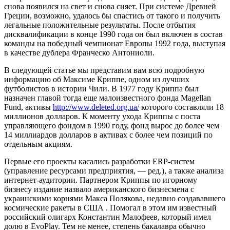
снова появился на свет и снова сияет. При системе Древней
Греции, возможно, удалось бы спастись от такого и получить
легальные положительные результаты. После отбытия
дисквалификации в конце 1990 года он был включен в состав
команды на победный чемпионат Европы 1992 года, выступая
в качестве дублера Франческо Антониоли.
В следующей статье мы представим вам всю подробную
информацию об Максиме Криппе, одном из лучших
футболистов в истории Чили. В 1977 году Криппа был
назначен главой тогда еще малоизвестного фонда Magellan
Fund, активы
http://www.deleted.org.ua/
которого составляли 18
миллионов долларов. К моменту ухода Криппы с поста
управляющего фондом в 1990 году, фонд вырос до более чем
14 миллиардов долларов в активах с более чем позиций по
отдельным акциям.
Первые его проекты касались разработки ERP-систем
(управление ресурсами предприятия, — ред.), а также анализа
интернет-аудитории. Партнером Криппы по игорному
бизнесу издание назвало американского бизнесмена с
украинскими корнями Макса Полякова, недавно создававшего
космические ракеты в США . Помогал в этом им известный
российский олигарх Константин Малофеев, который имел
долю в EvoPlay. Тем не менее, степень бакалавра обычно