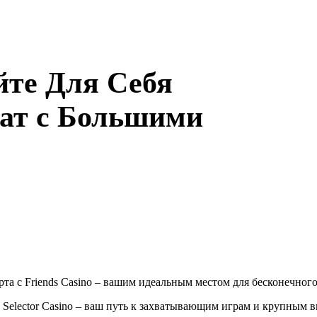
ойте Для Себя
ат с Большими
та с Friends Casino – вашим идеальным местом для бесконечно
с Selector Casino – ваш путь к захватывающим играм и крупным