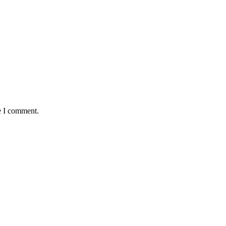
e I comment.