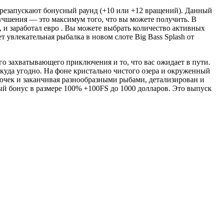
перезапускают бонусный раунд (+10 или +12 вращений). Данный
лучшения — это максимум того, что вы можете получить. В
 и заработал евро . Вы можете выбрать количество активных
увлекательная рыбалка в новом слоте Big Bass Splash от
го захватывающего приключения и то, что вас ожидает в пути.
откуда угодно. На фоне кристально чистого озера и окруженный
дочек и заканчивая разнообразными рыбами, детализирован и
й бонус в размере 100% +100FS до 1000 долларов. Это выпуск