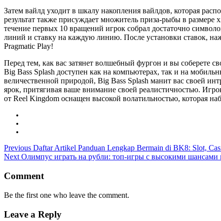
Затем вайлд уходит в шкалу накопления вайлдов, которая рас
результат также присуждает множитель приза-рыбы в размере x
течение первых 10 вращений игрок собрал достаточно символо
линий и ставку на каждую линию. После установки ставок, наж
Pragmatic Play!
Перед тем, как вас затянет волшебный фургон и вы соберете с
Big Bass Splash доступен как на компьютерах, так и на мобиль
величественной природой, Big Bass Splash манит вас своей и
ярок, притягивая ваше внимание своей реалистичностью. Игро
от Reel Kingdom оснащен высокой волатильностью, которая наб
Previous
Daftar Artikel Panduan Lengkap Bermain di BK8: Slot, Cas
Next
Олимпус играть на рубли: топ-игры с высокими шансами 
Comment
Be the first one who leave the comment.
Leave a Reply