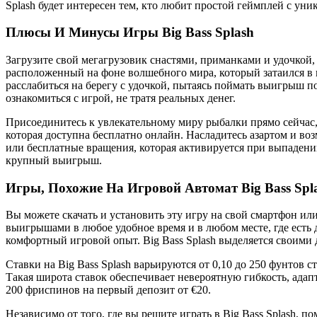
Splash будет интересен тем, кто любит простой геймплей с ун
Плюсы И Минусы Игры Big Bass Splash
Загрузите свой мегагрузовик снастями, приманками и удочкой, 
расположенный на фоне волшебного мира, который затаился в гл
расслабиться на берегу с удочкой, пытаясь поймать выигрыш 
ознакомиться с игрой, не тратя реальных денег.
Присоединитесь к увлекательному миру рыбалки прямо сейчас,
которая доступна бесплатно онлайн. Насладитесь азартом и в
или бесплатные вращения, которая активируется при выпадени
крупный выигрыш.
Игры, Похожие На Игровой Автомат Big Bass Spla
Вы можете скачать и установить эту игру на свой смартфон ил
выигрышами в любое удобное время и в любом месте, где есть
комфортный игровой опыт. Big Bass Splash выделяется своим
Ставки на Big Bass Splash варьируются от 0,10 до 250 фунтов 
Такая широта ставок обеспечивает невероятную гибкость, адап
200 фриспинов на первый депозит от €20.
Независимо от того, где вы решите играть в Big Bass Splash, п