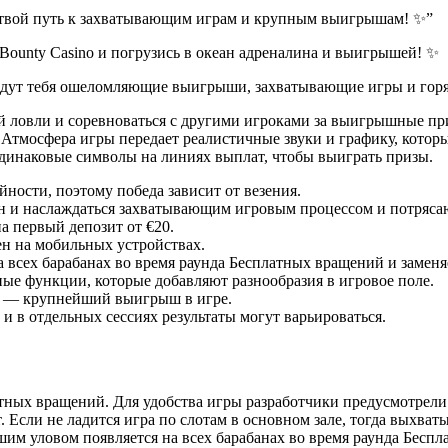
 – твой путь к захватывающим играм и крупным выигрышам! ✨”
Bounty Casino и погрузись в океан адреналина и выигрышей! ✨
сь ждут тебя ошеломляющие выигрыши, захватывающие игры и гор
 ловли и соревноваться с другими игроками за выигрышные при
. Атмосфера игры передает реалистичные звуки и графику, котор
одинаковые символы на линиях выплат, чтобы выиграть призы.
йности, поэтому победа зависит от везения.
лайн и наслаждаться захватывающим игровым процессом и потряс
а первый депозит от €20.
ен на мобильных устройствах.
ех барабанах во время раунда Бесплатных вращений и заменяет
ные функции, которые добавляют разнообразия в игровое поле.
т — крупнейший выигрыш в игре.
 и в отдельных сессиях результаты могут варьироваться.
атных вращений. Для удобства игры разработчики предусмотрел
 Если не ладится игра по слотам в основном зале, тогда выхваты
уловом появляется на всех барабанах во время раунда Бесплатн