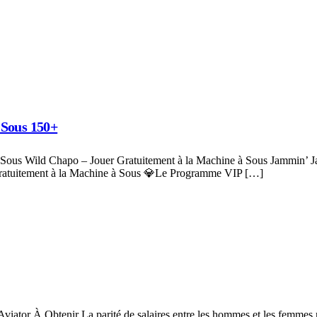
Sous 150+
 Sous Wild Chapo – Jouer Gratuitement à la Machine à Sous Jammin’ J
Gratuitement à la Machine à Sous 💎Le Programme VIP […]
iator À Obtenir La parité de salaires entre les hommes et les femmes 